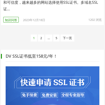
和可信度，越来越多的网站选择使用SSL证书。多域名SSL
证…
1202
浏览
知识问答
2023年12月18日
文
1
2
…
5
下一页
章
分
页
DV SSL证书低至158元/年！