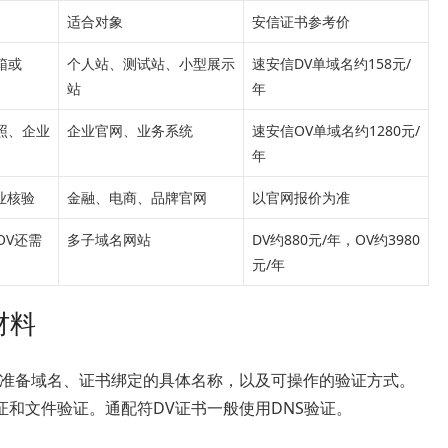
适合对象
安信证书参考价
箱或
个人站、测试站、小型展示
速安信DV单域名约158元/
站
年
照、企业
企业官网、业务系统
速安信OV单域名约1280元/
年
业核验
金融、电商、品牌官网
以官网报价为准
OV还需
多子域名网站
DV约880元/年，OV约3980
元/年
材料
要准备域名、证书绑定的具体名称，以及可操作的验证方式。
验证和文件验证。通配符DV证书一般使用DNS验证。