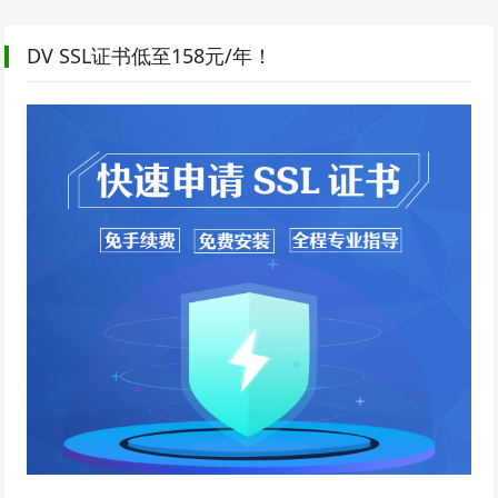
DV SSL证书低至158元/年！