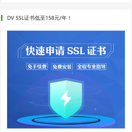
DV SSL证书低至158元/年！