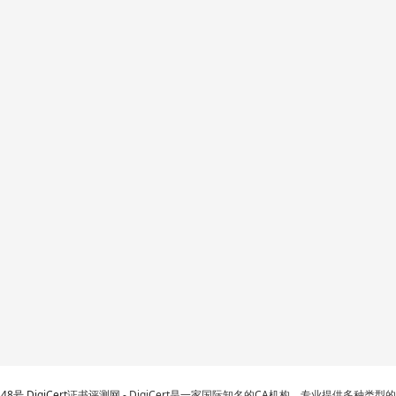
248号
DigiCert
证书评测网 - DigiCert是一家国际知名的CA机构，专业提供多种类型