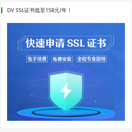
DV SSL证书低至158元/年！